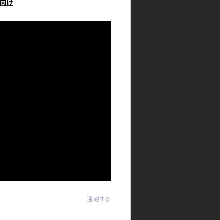
向け
通報する