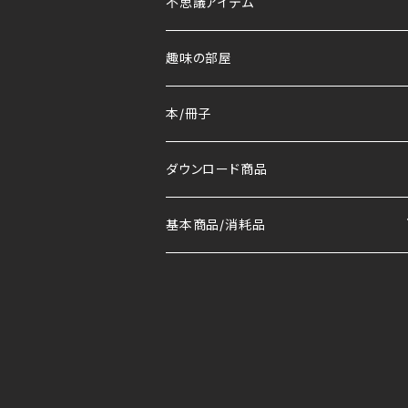
不思議アイテム
趣味の部屋
本/冊子
ダウンロード商品
基本商品/消耗品
マット
トランプ/デック
コイン