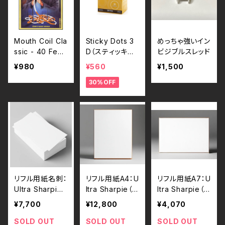
Mouth Coil Cla
Sticky Dots 3
めっちゃ強いイン
ssic - 40 Feet
D（スティッキー
ビジブルスレッド
（マウス・コイル
ドッツ 3D）直径
¥980
¥560
¥1,500
クラシック 40フ
約12.7mm 200
30%OFF
ィート）
枚ロール入り
リフル用紙名刺：
リフル用紙A4：U
リフル用紙A7：U
Ultra Sharpie
ltra Sharpie（ウ
ltra Sharpie（ウ
（ウルトラ・シャ
ルトラ・シャーピ
ルトラ・シャーピ
¥7,700
¥12,800
¥4,070
ーピー）
ー）
ー）
SOLD OUT
SOLD OUT
SOLD OUT