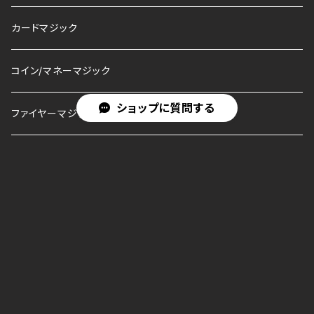
カードマジック
コイン/マネーマジック
ショップに質問する
ファイヤーマジック
メンタリズム/超能力
パーラー/ステージ
キーワードから探す
オリジナルアイテム
一点物/レアアイテム
カテゴリから探す