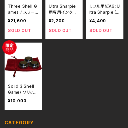
Three Shell G
Ultra Sharpie
リフル用紙A6：U
ames / スリー
用専用インクリ
ltra Sharpie（ウ
シェルゲーム by
フル
ルトラ・シャーピ
¥21,600
¥2,200
¥4,400
Leo Smetsers
ー）
- おまけ付き
SOLD OUT
SOLD OUT
SOLD OUT
Solid 3 Shell
Game/ ソリッド
スリーシェルゲ
¥10,000
ーム：ステンレス
by Leo Smets
ers
CATEGORY