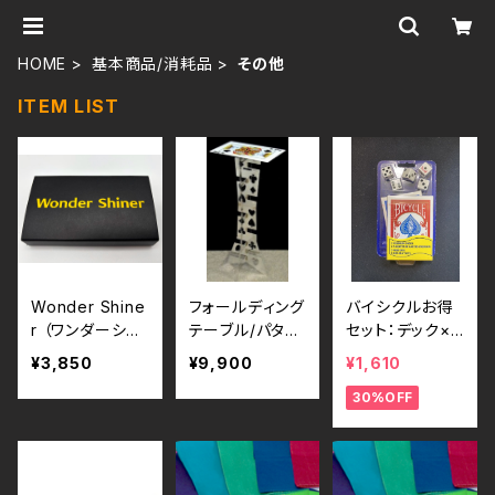
HOME
基本商品/消耗品
その他
ITEM LIST
Wonder Shine
フォールディング
バイシクルお得
r （ワンダーシャ
テーブル/パタパ
セット：デック×2
イナー）
タテーブル：アル
個 ＆ サイコロ×
¥3,850
¥9,900
¥1,610
ミ製（スペードの
5個
30%OFF
キング）