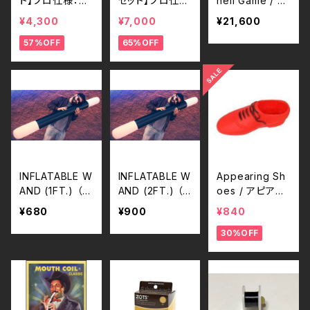
ト】プロ仕様：魔
セット】プロ仕
hell Game / ス
法使いの杖（マ
様：魔法使いの
リーシェルゲー
¥4,300
¥7,000
¥21,600
ジック・ウォンド）
杖（マジック・ウ
ム by Leo Sme
57%OFF
65%OFF
ォンド）
tsers - おまけ
付き
INFLATABLE W
INFLATABLE W
Appearing Sh
AND (1FT.) （イ
AND (2FT.) （イ
oes / アピアリ
ンフレータブル・
ンフレータブル・
ング シューズ
¥680
¥900
¥840
ワンド／1フィー
ワンド／2フィー
30%OFF
ト＝約30cm）
ト＝約60cm）