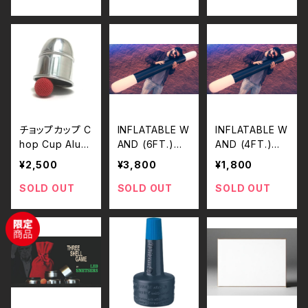
チョップカップ C
INFLATABLE W
INFLATABLE W
hop Cup Alumi
AND (6FT.)
AND (4FT.)
num by Bazar
（インフレータブ
（インフレータブ
¥2,500
¥3,800
¥1,800
de Magia
ル・ワンド／6フ
ル・ワンド／4フ
ィート＝約180c
ィート＝約120c
SOLD OUT
SOLD OUT
SOLD OUT
m）
m）