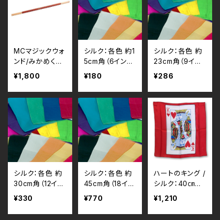
MCマジックウォ
シルク：各色 約1
シルク：各色 約
ンド/みかめくら
5cm角（6イン
23cm角（9イン
ふとのウォンド
チ）/ Silks(6inc
チ）/ Silks(9inc
¥1,800
¥180
¥286
h) by Gosh
h) by Gosh
シルク：各色 約
シルク：各色 約
ハートのキング /
30cm角（12イン
45cm角（18イン
シルク：40㎝角
チ）/ Silks(12in
チ）/ Silks(18in
Silk 16 inch Bl
¥330
¥770
¥1,210
ch) by Gosh
ch) by Gosh
ank Card by G
osh