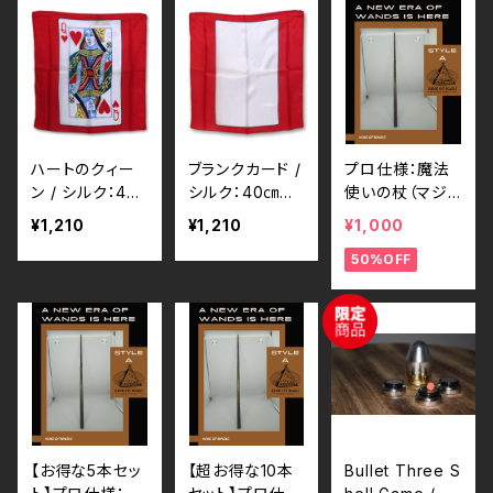
ハートのクィー
ブランクカード /
プロ仕様：魔法
ン / シルク：40
シルク：40㎝角
使いの杖（マジッ
㎝角 Silk 16 in
Silk 16 inch Bl
ク・ウォンド）
¥1,210
¥1,210
¥1,000
ch Blank Card
ank Card by G
50%OFF
by Gosh
osh
【お得な5本セッ
【超お得な10本
Bullet Three S