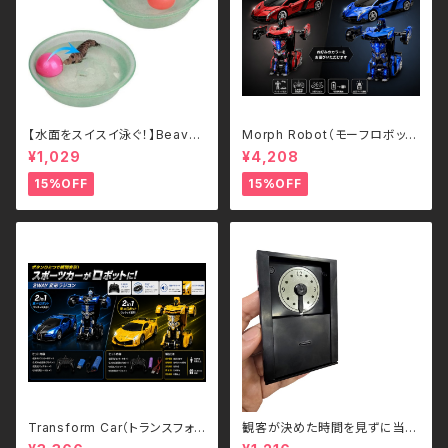
【水面をスイスイ泳ぐ！】Beave
Morph Robot（モーフロボッ
r's Ball 電動ビーバーボール
ト）｜ボタンひとつで瞬間変形！
¥1,029
¥4,208
犬・猫用 ペットトイ
スポーツカー＆ロボット 2WAY
ラジコン（2.4GHz・USB充電
15%OFF
15%OFF
式）
Transform Car（トランスフォ
観客が決めた時間を見ずに当て
ームカー）｜ボタンひとつで瞬間
る - Guess the Time