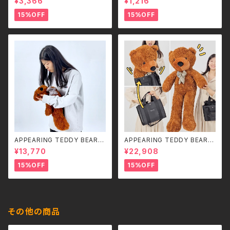
¥3,366
¥1,216
変形！スポーツカー＆ロボット 2
WAYラジコン（2.4GHz・USB充
15%OFF
15%OFF
電式）
APPEARING TEDDY BEAR
APPEARING TEDDY BEAR
（SMALL）
（MEDIUM）
¥13,770
¥22,908
15%OFF
15%OFF
その他の商品