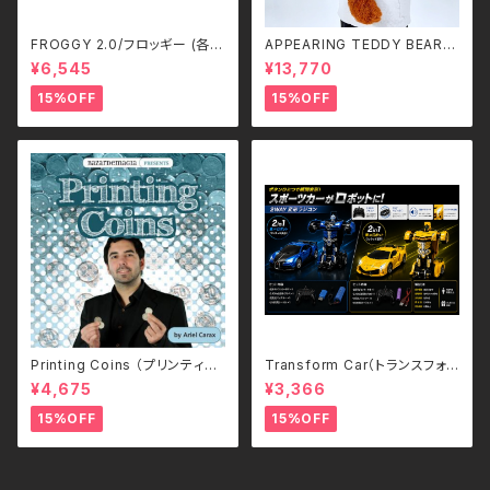
FROGGY 2.0/フロッギー (各
APPEARING TEDDY BEAR
色) by Erick White
（SMALL）
¥6,545
¥13,770
15%OFF
15%OFF
Printing Coins （プリンティン
Transform Car（トランスフォ
グ・コイン）
ームカー）｜ボタンひとつで瞬間
¥4,675
¥3,366
変形！スポーツカー＆ロボット 2
WAYラジコン（2.4GHz・USB充
15%OFF
15%OFF
電式）