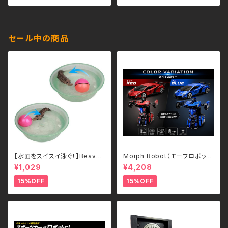
セール中の商品
【水面をスイスイ泳ぐ！】Beave
Morph Robot（モーフロボッ
r's Ball 電動ビーバーボール
ト）｜ボタンひとつで瞬間変形！
¥1,029
¥4,208
犬・猫用 ペットトイ
スポーツカー＆ロボット 2WAY
ラジコン（2.4GHz・USB充電
15%OFF
15%OFF
式）