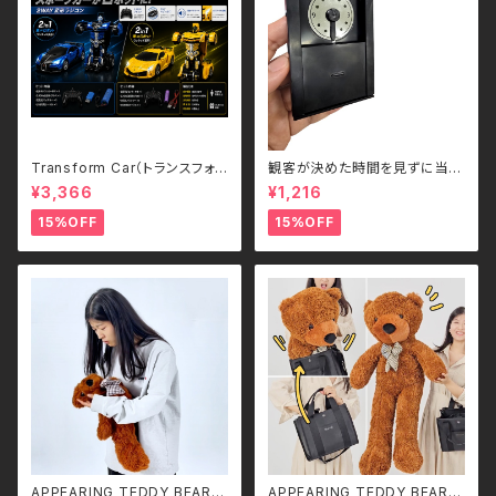
Transform Car（トランスフォ
観客が決めた時間を見ずに当て
ームカー）｜ボタンひとつで瞬間
る - Guess the Time
¥3,366
¥1,216
変形！スポーツカー＆ロボット 2
WAYラジコン（2.4GHz・USB充
15%OFF
15%OFF
電式）
APPEARING TEDDY BEAR
APPEARING TEDDY BEAR