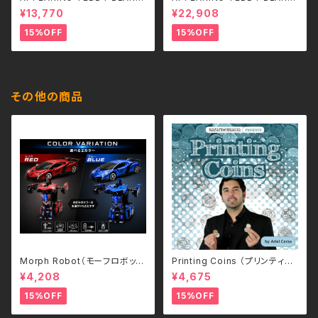
（SMALL）
（MEDIUM）
¥13,770
¥22,908
15%OFF
15%OFF
その他の商品
Morph Robot（モーフロボッ
Printing Coins （プリンティン
ト）｜ボタンひとつで瞬間変形！
グ・コイン）
¥4,208
¥4,675
スポーツカー＆ロボット 2WAY
ラジコン（2.4GHz・USB充電
15%OFF
15%OFF
式）