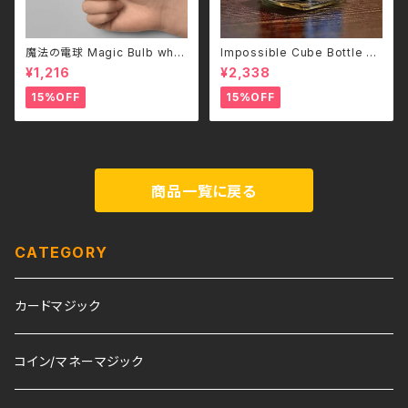
魔法の電球 Magic Bulb whit
Impossible Cube Bottle –
e/マジック・バルブ（白）
どうやって入れたのか分からな
¥1,216
¥2,338
い。–
15%OFF
15%OFF
商品一覧に戻る
CATEGORY
カードマジック
コイン/マネーマジック