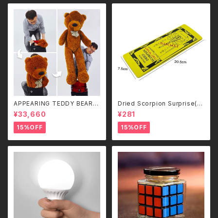
APPEARING TEDDY BEAR
Dried Scorpion Surprise(サ
（LARGE）
ソリの標本)
¥33,660
¥281
15%OFF
15%OFF