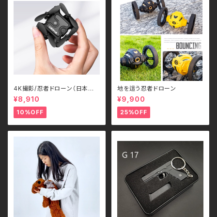
4K撮影/忍者ドローン（日本語
地を這う忍者ドローン
解説書付き）
¥8,910
¥9,900
10%OFF
25%OFF