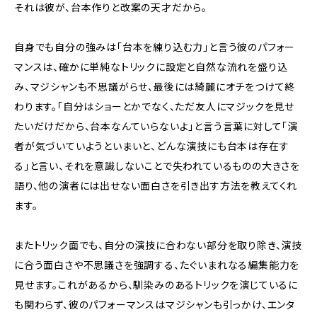
それは彼が、台本作りと改案の天才だから。
自身でも自分の強みは「台本を練り込む力」と言う彼のパフォー
マンスは、確かに単純なトリックに設定と自然な流れを盛り込
み、マジシャンも不思議がらせ、最後には綺麗にオチをつけて終
わります。「自分はショーとかでなく、ただ友人にマジックを見せ
たいだけだから、台本なんていらないよ」と言う言葉に対して「演
者が気づいていようといまいと、どんな演技にも台本は存在す
る」と言い、それを意識しないことで失われているものの大きさを
語り、他の演者には出せない面白さを引き出す方法を教えてくれ
ます。
またトリック面でも、自分の演技に合わない部分を取り除き、演技
に合う面白さや不思議さを強調する、たぐいまれなる編集能力を
見せます。これがあるから、馴染みのあるトリックを演じているに
も関わらず、彼のパフォーマンスはマジシャンも引っかけ、エンタ