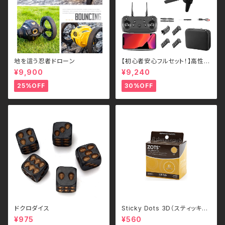
地を這う忍者ドローン
【初心者安心フルセット！】高性能
ドローン – 1800mAh長持ち仕
¥9,900
¥9,240
様
25%OFF
30%OFF
ドクロダイス
Sticky Dots 3D（スティッキー
ドッツ 3D）直径約12.7mm 200
¥975
¥560
枚ロール入り