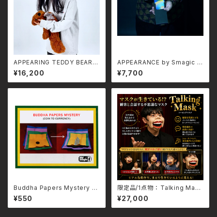
APPEARING TEDDY BEAR
APPEARANCE by Smagic P
（SMALL）
roductions
¥16,200
¥7,700
Buddha Papers Mystery b
限定品/1点物 ： Talking Mas
y Mr Magic-日本語補足解説
k/トーキングマスク
¥550
¥27,000
書付き