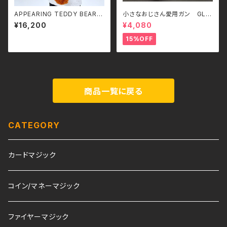
APPEARING TEDDY BEAR
小さなおじさん愛用ガン GLO
（SMALL）
CK 17
¥16,200
¥4,080
15%OFF
商品一覧に戻る
CATEGORY
カードマジック
コイン/マネーマジック
ファイヤーマジック