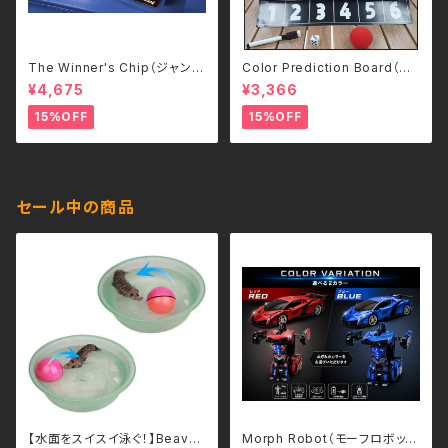
The Winner's Chip（ジャンケ
Color Prediction Board（カ
ンバージョン）by Kaifu Wang
ラー予言ボード）- 日本語補足
¥4,675
¥3,366
－日本語補足解説書付き
解説書付き
15%OFF
15%OFF
セール中の商品
【水面をスイスイ泳ぐ！】Beave
Morph Robot（モーフロボッ