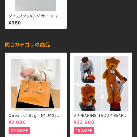
ダイススタッキング サイコロ/黒
ダイス×6個 + ダイスカップ （M
¥980
urphy製）
同じカテゴリの商品
Queen of Bag - N1: 約22×1
APPEARING TEDDY BEAR
1.5×18cm (横型・底鋲つき)
（LARGE）
¥3,080
¥33,660
20%OFF
15%OFF