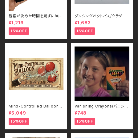
観客が決めた時間を見ずに当て
ダンシングオクトパス/クラゲ
る - Guess the Time
¥1,216
¥1,683
15%OFF
15%OFF
Mind-Controlled Balloon
Vanishing Crayons(バニシン
(Deluxe ver.) by RYOTA
グ・クレヨン)
¥5,049
¥748
15%OFF
15%OFF