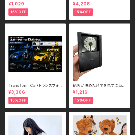
r's Ball 電動ビーバーボール
ト）｜ボタンひとつで瞬間変形！
¥1,029
¥4,208
犬・猫用 ペットトイ
スポーツカー＆ロボット 2WAY
ラジコン（2.4GHz・USB充電
15%OFF
15%OFF
式）
Transform Car（トランスフォ
観客が決めた時間を見ずに当て
ームカー）｜ボタンひとつで瞬間
る - Guess the Time
¥3,366
¥1,216
変形！スポーツカー＆ロボット 2
WAYラジコン（2.4GHz・USB充
15%OFF
15%OFF
電式）