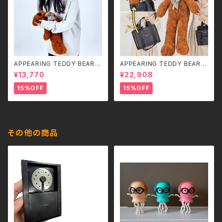
APPEARING TEDDY BEAR
APPEARING TEDDY BEAR
（SMALL）
（MEDIUM）
¥13,770
¥22,908
15%OFF
15%OFF
その他の商品