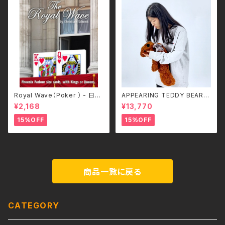
Royal Wave（Poker ） - 日本
APPEARING TEDDY BEAR
語補足解説書付き
（SMALL）
¥2,168
¥13,770
15%OFF
15%OFF
商品一覧に戻る
CATEGORY