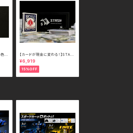
各色 -
【カードが現金に変わる！】STAS
H – John Cheung （各色）
¥6,919
15%OFF