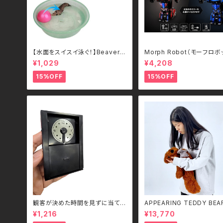
【水面をスイスイ泳ぐ！】Beaver's
Morph Robot（モーフロボ
Ball 電動ビーバーボール 犬・猫
｜ボタンひとつで瞬間変形！
¥1,029
¥4,208
用 ペットトイ
ーツカー＆ロボット 2WAY
ン（2.4GHz・USB充電式）
15%OFF
15%OFF
観客が決めた時間を見ずに当てる
APPEARING TEDDY BEA
- Guess the Time
MALL）
¥1,216
¥13,770