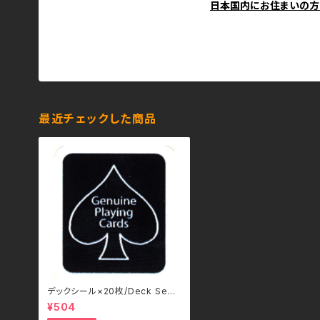
日本国内にお住まいの方
最近チェックした商品
デックシール×20枚/Deck Seal
BLACK by US Playing Card C
¥504
ompany