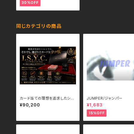
30%OFF
同じカテゴリの商品
カード当ての理想を追求したシス
JUMPER/ジャンパー
テム I.S.Y.C. by T-TECH & TC
¥90,200
¥1,683
C Magic
15%OFF