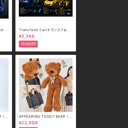
ット）
Transform Car（トランスフォー
スポ
ムカー）｜ボタンひとつで瞬間変
¥3,366
ラジコ
形！スポーツカー＆ロボット 2WA
Yラジコン（2.4GHz・USB充電
15%OFF
式）
R （S
APPEARING TEDDY BEAR （M
EDIUM）
¥22,908