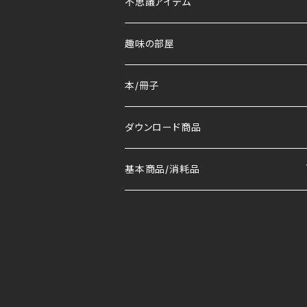
不思議アイテム
趣味の部屋
本/冊子
ダウンロード商品
基本商品/消耗品
マット
トランプ/デック
コイン