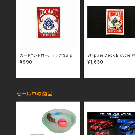
カードコントロールデック Stripp
Stripper Deck Bicycle 
er Deck（KING MAGIC）- 日本
日本語補足解説書付き
¥990
¥1,630
語補足解説+動画解説付
セール中の商品