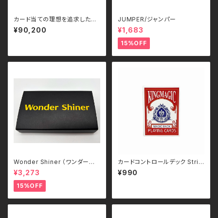
カード当ての理想を追求したシ
JUMPER/ジャンパー
ステム I.S.Y.C. by T-TECH &
¥90,200
¥1,683
TCC Magic
15%OFF
Wonder Shiner （ワンダーシャ
カードコントロールデック Strip
イナー）
per Deck（KING MAGIC）- 日
¥3,273
¥990
本語補足解説+動画解説付
15%OFF