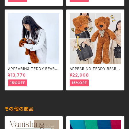
電式）
APPEARING TEDDY BEAR
APPEARING TEDDY BEAR
（SMALL）
（MEDIUM）
¥13,770
¥22,908
15%OFF
15%OFF
その他の商品