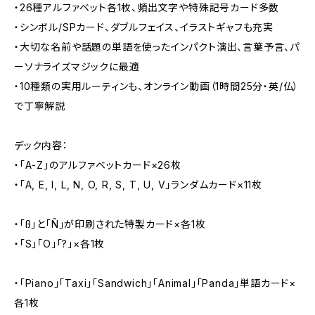
・26種アルファベット各1枚、頻出文字や特殊記号カード多数
・シンボル/SPカード、ダブルフェイス、イラストギャフも充実
・大切な名前や話題の単語を使ったインパクト演出、言葉予言、パ
ーソナライズマジックに最適
・10種類の実用ルーティンも、オンライン動画（1時間25分・英/仏）
で丁寧解説
デック内容：
・「A-Z」のアルファベットカード×26枚
・「A, E, I, L, N, O, R, S, T, U, V」ランダムカード×11枚
・「ß」と「Ñ」が印刷された特製カード×各1枚
・「S」「O」「?」×各1枚
・「Piano」「Taxi」「Sandwich」「Animal」「Panda」単語カード×
各1枚