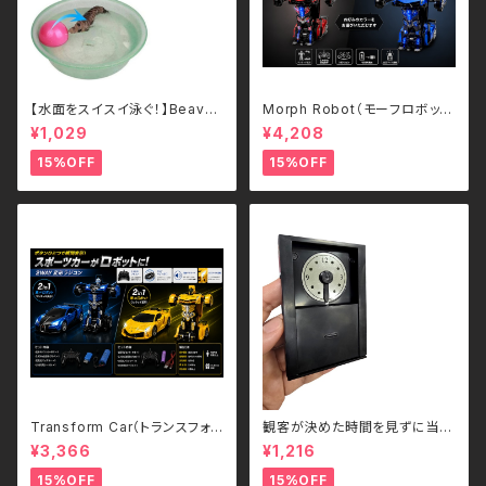
【水面をスイスイ泳ぐ！】Beave
Morph Robot（モーフロボッ
r's Ball 電動ビーバーボール
ト）｜ボタンひとつで瞬間変形！
¥1,029
¥4,208
犬・猫用 ペットトイ
スポーツカー＆ロボット 2WAY
ラジコン（2.4GHz・USB充電
15%OFF
15%OFF
式）
Transform Car（トランスフォ
観客が決めた時間を見ずに当て
ームカー）｜ボタンひとつで瞬間
る - Guess the Time
¥3,366
¥1,216
変形！スポーツカー＆ロボット 2
WAYラジコン（2.4GHz・USB充
15%OFF
15%OFF