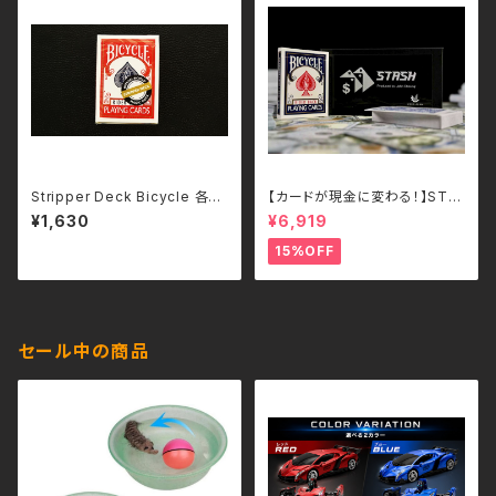
Stripper Deck Bicycle 各色
【カードが現金に変わる！】STA
-日本語補足解説書付き
SH – John Cheung （各色）
¥1,630
¥6,919
15%OFF
セール中の商品