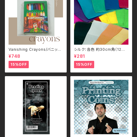
Vanishing Crayons/バニッシ
シルク：各色 約30cm角（12イ
ング・クレヨン Mr.Magic
ンチ）/ Silks(12inch) by Gos
¥748
¥281
h
15%OFF
15%OFF