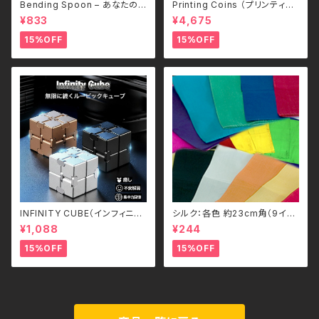
Bending Spoon – あなたのス
Printing Coins （プリンティン
プーンだけが、ゆっくりと曲がっ
グ・コイン）
¥833
¥4,675
ていく。–
15%OFF
15%OFF
INFINITY CUBE（インフィニテ
シルク：各色 約23cm角（9イン
ィ・キューブ）：シルバー / INFIN
チ）/ Silks(9inch) by Gosh
¥1,088
¥244
TE SQUARE
15%OFF
15%OFF