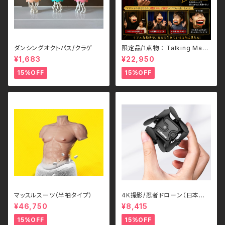
ダンシングオクトパス/クラゲ
限定品/1点物 ： Talking Mas
k/トーキングマスク
¥1,683
¥22,950
15%OFF
15%OFF
マッスルスーツ（半袖タイプ）
4K撮影/忍者ドローン（日本語
解説書付き）
¥46,750
¥8,415
15%OFF
15%OFF