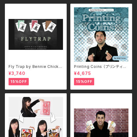
Fly Trap by Bennie Chicker
Printing Coins （プリンティン
ing
グ・コイン）
¥3,740
¥4,675
15%OFF
15%OFF