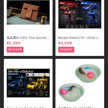
高品質のパズル The Secret
Morph Robot（モーフロボッ
T/TCC
ト）｜ボタンひとつで瞬間変形！
¥5,390
¥4,208
スポーツカー＆ロボット 2WAY
ラジコン（2.4GHz・USB充電
30%OFF
15%OFF
式）