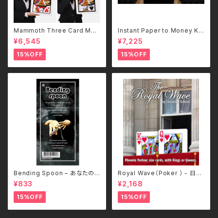
Mammoth Three Card Mon
Instant Paper to Money Ki
te-日本語補足解説書付
d Version (Japan)
¥6,545
¥7,225
15%OFF
15%OFF
Bending Spoon – あなたのス
Royal Wave（Poker ） - 日本
プーンだけが、ゆっくりと曲がっ
語補足解説書付き
¥833
¥2,168
ていく。–
15%OFF
15%OFF