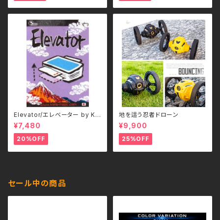
Elevator/エレベーター by Kr
地を這う忍者ドローン
eis(クライス)
¥7,480
¥9,900
20%OFF
25%OFF
セール中の商品