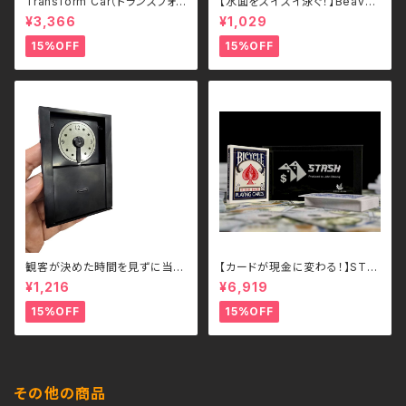
Transform Car（トランスフォ
【水面をスイスイ泳ぐ！】Beave
ームカー）｜ボタンひとつで瞬間
r's Ball 電動ビーバーボール
¥3,366
¥1,029
変形！スポーツカー＆ロボット 2
犬・猫用 ペットトイ
WAYラジコン（2.4GHz・USB充
15%OFF
15%OFF
電式）
観客が決めた時間を見ずに当て
【カードが現金に変わる！】STA
る - Guess the Time
SH – John Cheung （各色）
¥1,216
¥6,919
15%OFF
15%OFF
その他の商品