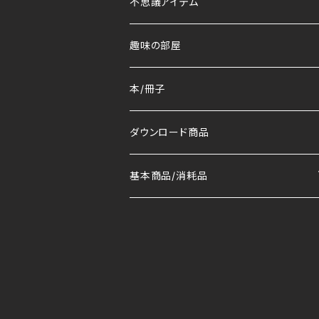
不思議アイテム
趣味の部屋
本/冊子
ダウンロード商品
基本商品/消耗品
マット
トランプ/デック
コイン