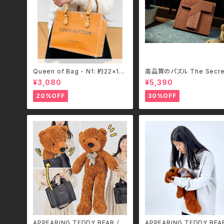
Queen of Bag - N1: 約22×11.
高品質のパズル The Secret
5×18cm (横型・底鋲つき)
TCC
¥3,080
¥5,390
20%OFF
30%OFF
APPEARING TEDDY BEAR （M
APPEARING TEDDY BEA