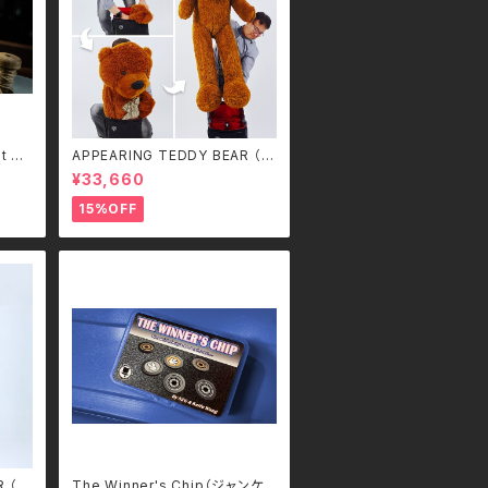
 T/
APPEARING TEDDY BEAR （L
ARGE）
¥33,660
15%OFF
R （S
The Winner's Chip（ジャンケン