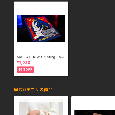
MAGIC SHOW Coloring Boo
k DELUXE (4 way)（（マジックシ
¥1,020
ョー カラーリングブック）
15%OFF
同じカテゴリの商品