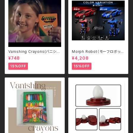
Vanishing Crayons(バニシン
Morph Robot（モーフロボッ
グ・クレヨン)
ト）｜ボタンひとつで瞬間変形！
¥748
¥4,208
スポーツカー＆ロボット 2WAY
ラジコン（2.4GHz・USB充電
15%OFF
15%OFF
式）