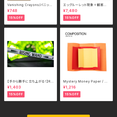
Vanishing Crayons/バニッシ
エッグルーレット現象＋観客参
ング・クレヨン Mr.Magic
加型サスペンス – JL MAGIC／
¥748
¥7,480
JL EGG ROULETTE - 日本語
補足解説付き
15%OFF
15%OFF
【手から勝手に立ち上がる！】Ris
Mystery Money Paper / ミ
ing Wand – Murphy’s Magic
ステリー・マネー・ペーパー
¥1,403
¥1,216
15%OFF
15%OFF