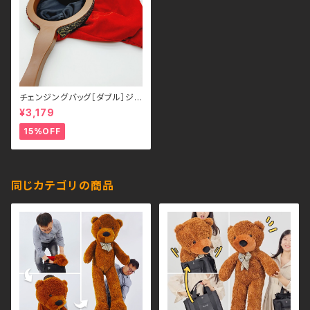
チェンジングバッグ［ダブル］ジッ
パー付き
¥3,179
15%OFF
同じカテゴリの商品