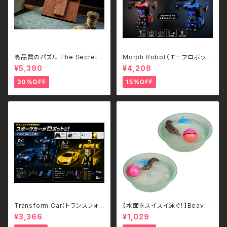
高品質のパズル The Secret
Morph Robot（モーフロボッ
T/TCC
ト）｜ボタンひとつで瞬間変形！
¥5,390
¥4,208
スポーツカー＆ロボット 2WAY
ラジコン（2.4GHz・USB充電
30%OFF
15%OFF
式）
Transform Car（トランスフォ
【水面をスイスイ泳ぐ！】Beave
ームカー）｜ボタンひとつで瞬間
r's Ball 電動ビーバーボール
¥3,366
¥1,029
変形！スポーツカー＆ロボット 2
犬・猫用 ペットトイ