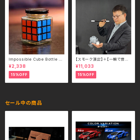
Impossible Cube Bottle –
【スモーク演出】＋【一瞬で雰囲
どうやって入れたのか分からな
気が変わるビジュアルギミック】
¥2,338
¥11,033
い。–
– JL Smoke Wand （ロングバ
ージョン）
15%OFF
15%OFF
セール中の商品