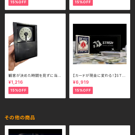
WAYラジコン（2.4GHz・USB充
15%OFF
15%OFF
電式）
観客が決めた時間を見ずに当て
【カードが現金に変わる！】STA
る - Guess the Time
SH – John Cheung （各色）
¥1,216
¥6,919
15%OFF
15%OFF
その他の商品