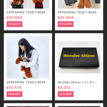
APPEARING TEDDY BEAR
APPEARING TEDDY BEAR
（LARGE）
（MEDIUM）
¥33,660
¥22,908
15%OFF
15%OFF
APPEARING TEDDY BEAR
Wonder Shiner （ワンダーシャ
（SMALL）
イナー）
¥13,770
¥3,273
15%OFF
15%OFF