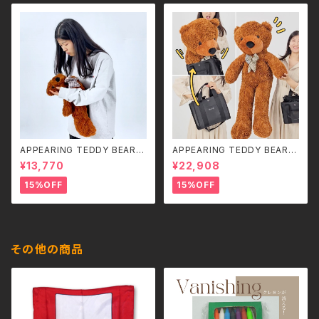
APPEARING TEDDY BEAR
APPEARING TEDDY BEAR
（SMALL）
（MEDIUM）
¥13,770
¥22,908
15%OFF
15%OFF
その他の商品