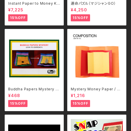
Instant Paper to Money Ki
運命パズル（マジシャンGO）
d Version (Japan)
¥7,225
¥4,250
15%OFF
15%OFF
Buddha Papers Mystery b
Mystery Money Paper / ミ
y Mr Magic-日本語補足解説
ステリー・マネー・ペーパー
¥468
¥1,216
書付き
15%OFF
15%OFF