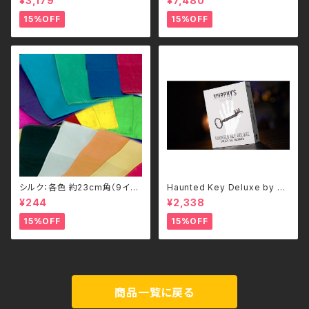
¥3,179
¥7,480
JL EGG ROULETTE - 日本語
補足解説付き
15%OFF
15%OFF
シルク：各色 約23cm角（9イン
Haunted Key Deluxe by M
チ）/ Silks(9inch) by Gosh
urphy's Magic
¥244
¥2,338
15%OFF
15%OFF
商品一覧に戻る