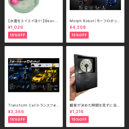
【水面をスイスイ泳ぐ！】Beave
Morph Robot（モーフロボッ
r's Ball 電動ビーバーボール
ト）｜ボタンひとつで瞬間変形！
¥1,029
¥4,208
犬・猫用 ペットトイ
スポーツカー＆ロボット 2WAY
ラジコン（2.4GHz・USB充電
15%OFF
15%OFF
式）
Transform Car（トランスフォ
観客が決めた時間を見ずに当て
ームカー）｜ボタンひとつで瞬間
る - Guess the Time
¥3,366
¥1,216
変形！スポーツカー＆ロボット 2
WAYラジコン（2.4GHz・USB充
15%OFF
15%OFF
電式）