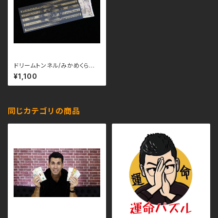
ドリームトンネル/みかめくらふ
と
¥1,100
同じカテゴリの商品