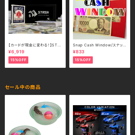
【カードが現金に変わる！】STA
Snap Cash Window/スナッ
SH – John Cheung （各色）
プ・キャッシュ・ウインドウ
¥6,919
¥833
15%OFF
15%OFF
セール中の商品