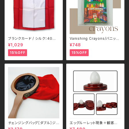
ブランクカード / シルク：40㎝
Vanishing Crayons/バニッシ
角 Silk 16 inch Blank Card b
ング・クレヨン Mr.Magic
¥1,029
¥748
y Gosh
15%OFF
15%OFF
チェンジングバッグ［ダブル］ジッ
エッグルーレット現象＋観客参
パー付き
加型サスペンス – JL MAGIC／