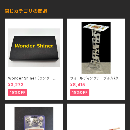
同じカテゴリの商品
Wonder Shiner （ワンダーシャ
フォールディングテーブル/パタパ
イナー）
タテーブル：アルミ製（スペード
¥3,273
¥8,415
のキング）
15%OFF
15%OFF