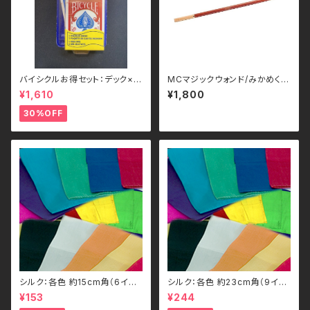
バイシクルお得セット：デック×2
MCマジックウォンド/みかめくら
個 ＆ サイコロ×5個
ふとのウォンド
¥1,610
¥1,800
30%OFF
シルク：各色 約15cm角（6イン
シルク：各色 約23cm角（9イン
チ）/ Silks(6inch) by Gosh
チ）/ Silks(9inch) by Gosh
¥153
¥244