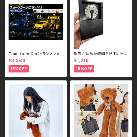
Transform Car（トランスフォ
観客が決めた時間を見ずに当て
ームカー）｜ボタンひとつで瞬間
る - Guess the Time
¥3,366
¥1,216
変形！スポーツカー＆ロボット 2
WAYラジコン（2.4GHz・USB充
15%OFF
15%OFF
電式）