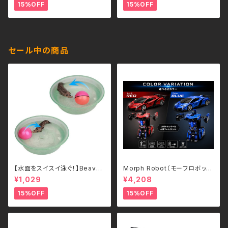
15%OFF
15%OFF
セール中の商品
【水面をスイスイ泳ぐ！】Beave
Morph Robot（モーフロボッ
r's Ball 電動ビーバーボール
ト）｜ボタンひとつで瞬間変形！
¥1,029
¥4,208
犬・猫用 ペットトイ
スポーツカー＆ロボット 2WAY
ラジコン（2.4GHz・USB充電
15%OFF
15%OFF
式）