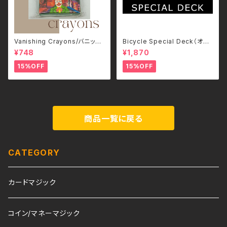
Vanishing Crayons/バニッシ
Bicycle Special Deck（オン
ング・クレヨン Mr.Magic
ライン解説11手順付）
¥748
¥1,870
15%OFF
15%OFF
商品一覧に戻る
CATEGORY
カードマジック
コイン/マネーマジック