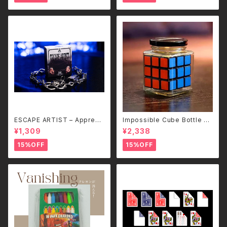
ESCAPE ARTIST – Apprenti
Impossible Cube Bottle –
ce Magic（チェーン＆南京錠セ
どうやって入れたのか分からな
¥1,309
¥2,338
ット）
い。–
15%OFF
15%OFF