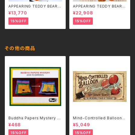
APPEARING TEDDY BEAR
APPEARING TEDDY BEAR
（SMALL）
（MEDIUM）
¥13,770
¥22,908
15%OFF
15%OFF
その他の商品
Buddha Papers Mystery b
Mind-Controlled Balloon
y Mr Magic-日本語補足解説
(Deluxe ver.) by RYOTA
¥468
¥5,049
書付き
15%OFF
15%OFF