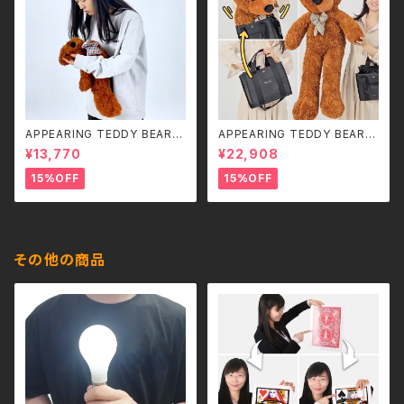
APPEARING TEDDY BEAR
APPEARING TEDDY BEAR
（SMALL）
（MEDIUM）
¥13,770
¥22,908
15%OFF
15%OFF
その他の商品