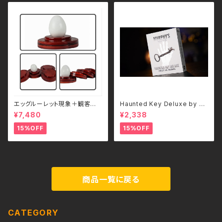
エッグルーレット現象＋観客参
Haunted Key Deluxe by M
加型サスペンス – JL MAGIC／
urphy's Magic
¥7,480
¥2,338
JL EGG ROULETTE - 日本語
補足解説付き
15%OFF
15%OFF
商品一覧に戻る
CATEGORY