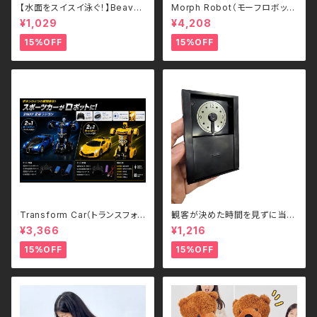
【水面をスイスイ泳ぐ！】Beave
Morph Robot（モーフロボッ
r's Ball 電動ビーバーボール
ト）｜ボタンひとつで瞬間変形！
¥1,029
¥4,208
犬・猫用 ペットトイ
スポーツカー＆ロボット 2WAY
ラジコン（2.4GHz・USB充電
15%OFF
15%OFF
式）
Transform Car（トランスフォ
観客が決めた時間を見ずに当て
ームカー）｜ボタンひとつで瞬間
る - Guess the Time
¥3,366
¥1,216
変形！スポーツカー＆ロボット 2
WAYラジコン（2.4GHz・USB充
15%OFF
15%OFF
電式）