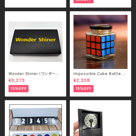
Wonder Shiner （ワンダーシャ
Impossible Cube Bottle –
イナー）
どうやって入れたのか分からな
¥3,273
¥2,338
い。–
15%OFF
15%OFF