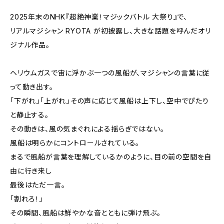
2025年末のNHK『超絶神業！マジックバトル 大祭り』で、
リアルマジシャン RYOTA が初披露し、大きな話題を呼んだオリ
ジナル作品。
ヘリウムガスで宙に浮かぶ一つの風船が、マジシャンの言葉に従
って動き出す。
「下がれ」「上がれ」――その声に応じて風船は上下し、空中でぴたり
と静止する。
その動きは、風の気まぐれによる揺らぎではない。
風船は明らかにコントロールされている。
まるで風船が言葉を理解しているかのように、目の前の空間を自
由に行き来し――
最後はただ一言。
「割れろ！」
その瞬間、風船は鮮やかな音とともに弾け飛ぶ。