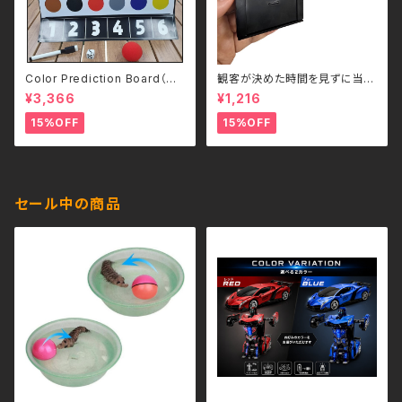
Color Prediction Board（カ
観客が決めた時間を見ずに当て
ラー予言ボード）- 日本語補足
る - Guess the Time
¥3,366
¥1,216
解説書付き
15%OFF
15%OFF
セール中の商品