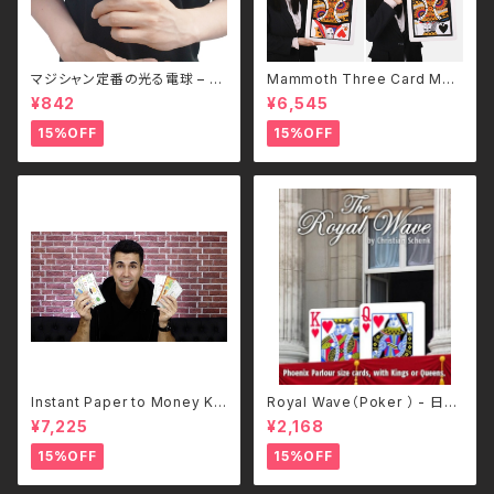
マジシャン定番の光る電球 – M
Mammoth Three Card Mon
agic Bulb
te-日本語補足解説書付
¥842
¥6,545
15%OFF
15%OFF
Instant Paper to Money Ki
Royal Wave（Poker ） - 日本
d Version (Japan)
語補足解説書付き
¥7,225
¥2,168
15%OFF
15%OFF