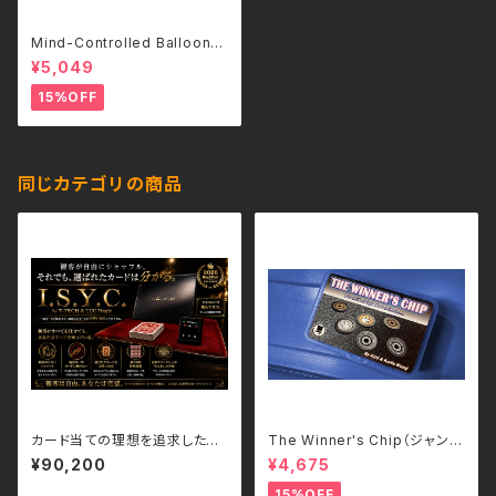
Mind-Controlled Balloon
(Deluxe ver.) by RYOTA
¥5,049
15%OFF
同じカテゴリの商品
カード当ての理想を追求したシ
The Winner's Chip（ジャンケ
ステム I.S.Y.C. by T-TECH &
ンバージョン）by Kaifu Wang
¥90,200
¥4,675
TCC Magic
－日本語補足解説書付き
15%OFF