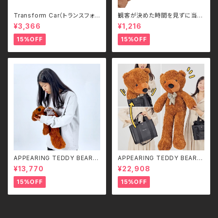
Transform Car（トランスフォ
観客が決めた時間を見ずに当て
ームカー）｜ボタンひとつで瞬間
る - Guess the Time
¥3,366
¥1,216
変形！スポーツカー＆ロボット 2
WAYラジコン（2.4GHz・USB充
15%OFF
15%OFF
電式）
APPEARING TEDDY BEAR
APPEARING TEDDY BEAR
（SMALL）
（MEDIUM）
¥13,770
¥22,908
15%OFF
15%OFF