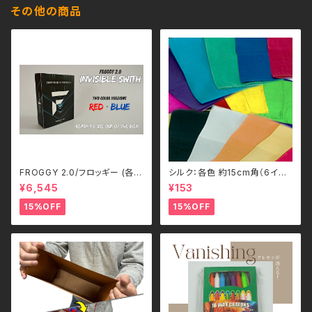
その他の商品
FROGGY 2.0/フロッギー (各
シルク：各色 約15cm角（6イン
色) by Erick White
チ）/ Silks(6inch) by Gosh
¥6,545
¥153
15%OFF
15%OFF