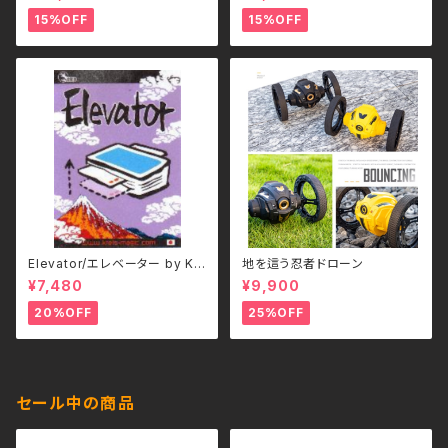
15%OFF
15%OFF
Elevator/エレベーター by Kr
地を這う忍者ドローン
eis(クライス)
¥7,480
¥9,900
20%OFF
25%OFF
セール中の商品