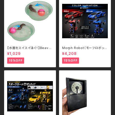
【水面をスイスイ泳ぐ！】Beave
Morph Robot（モーフロボッ
r's Ball 電動ビーバーボール
ト）｜ボタンひとつで瞬間変形！
¥1,029
¥4,208
犬・猫用 ペットトイ
スポーツカー＆ロボット 2WAY
ラジコン（2.4GHz・USB充電
15%OFF
15%OFF
式）