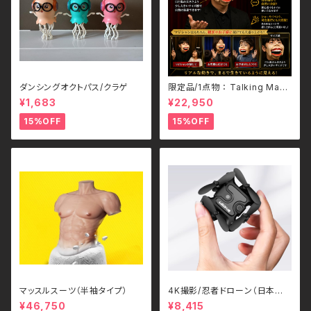
ダンシングオクトパス/クラゲ
限定品/1点物 ： Talking Mas
k/トーキングマスク
¥1,683
¥22,950
15%OFF
15%OFF
マッスルスーツ（半袖タイプ）
4K撮影/忍者ドローン（日本語
解説書付き）
¥46,750
¥8,415