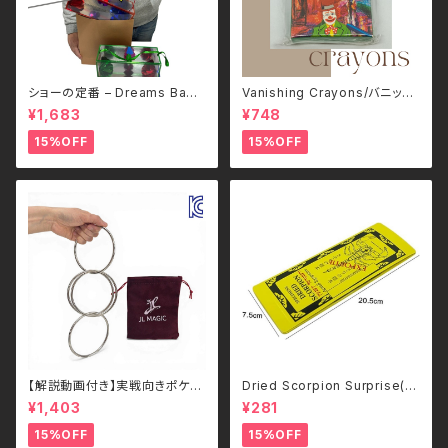
ショーの定番 – Dreams Bag
Vanishing Crayons/バニッシ
３ pcs Large
ング・クレヨン Mr.Magic
¥1,683
¥748
15%OFF
15%OFF
【解説動画付き】実戦向きポケッ
Dried Scorpion Surprise(サ
トサイズリング – JL Premium
ソリの標本)
¥1,403
¥281
Linking Ring Small 4 pcs S
et （４リングセット・オンライン動
15%OFF
15%OFF
画解説付き）