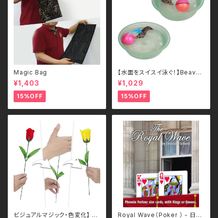
Magic Bag
【水面をスイスイ泳ぐ！】Beave
r's Ball 電動ビーバーボール
¥1,403
¥1,029
犬・猫用 ペットトイ
15%OFF
15%OFF
ビジュアルマジック・色変化】 ロ
Royal Wave（Poker ） - 日本