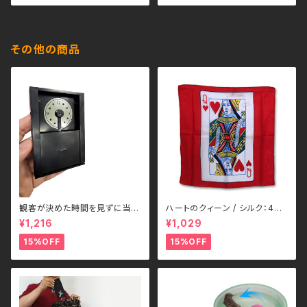
その他の商品
観客が決めた時間を見ずに当て
ハートのクィーン / シルク：40
る - Guess the Time
㎝角 Silk 16 inch Blank Card
¥1,216
¥1,029
by Gosh
15%OFF
15%OFF