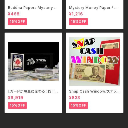
Buddha Papers Mystery b
Mystery Money Paper / ミ
y Mr Magic-日本語補足解説
ステリー・マネー・ペーパー
¥468
¥1,216
書付き
15%OFF
15%OFF
【カードが現金に変わる！】STA
Snap Cash Window/スナッ
SH – John Cheung （各色）
プ・キャッシュ・ウインドウ
¥6,919
¥833
15%OFF
15%OFF