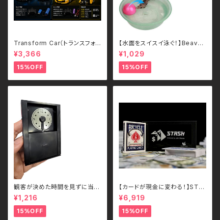
Transform Car（トランスフォ
【水面をスイスイ泳ぐ！】Beave
ームカー）｜ボタンひとつで瞬間
r's Ball 電動ビーバーボール
¥3,366
¥1,029
変形！スポーツカー＆ロボット 2
犬・猫用 ペットトイ
WAYラジコン（2.4GHz・USB充
15%OFF
15%OFF
電式）
観客が決めた時間を見ずに当て
【カードが現金に変わる！】STA
る - Guess the Time
SH – John Cheung （各色）
¥1,216
¥6,919
15%OFF
15%OFF