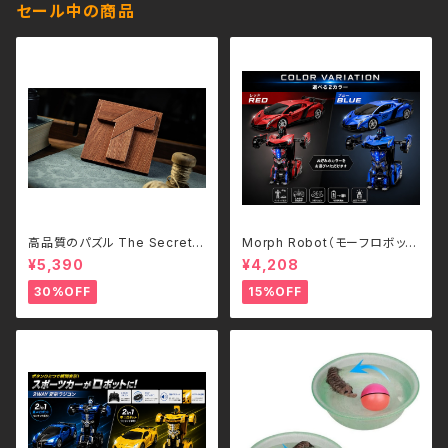
セール中の商品
高品質のパズル The Secret
Morph Robot（モーフロボッ
T/TCC
ト）｜ボタンひとつで瞬間変形！
¥5,390
¥4,208
スポーツカー＆ロボット 2WAY
ラジコン（2.4GHz・USB充電
30%OFF
15%OFF
式）