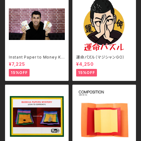
Instant Paper to Money Ki
運命パズル（マジシャンGO）
d Version (Japan)
¥7,225
¥4,250
15%OFF
15%OFF